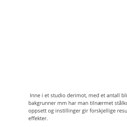
 Inne i et studio derimot, med et antall blitzlamper, fastlys, ulike reflektorer, utskiftbare 
bakgrunner mm har man tilnærmet stålkont
oppsett og instillinger gir forskjellige res
effekter. 