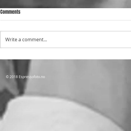
Comments
Write a comment...
NÅR FOTOGRAFIET IKKE SKAL TOLKE,
EspressoFOTO
MEN DOKUMENTERE
Kaffebar i Mj
​© 2018 Espressofoto.no